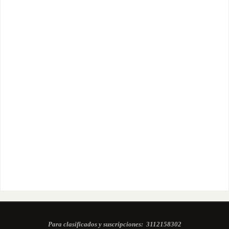
Para clasificados y suscripciones:
3112158302