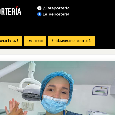
rrar la paz?
Unitrópico
#InclúyeteConLaReportería