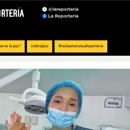
rrar la paz?
Unitrópico
#InclúyeteConLaReportería