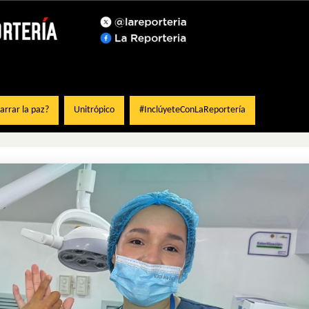
rrar la paz?
Unitrópico
#InclúyeteConLaReportería