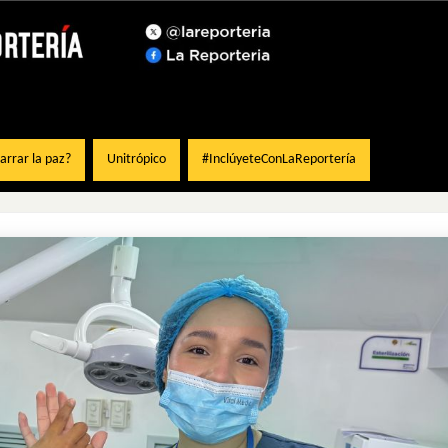
rrar la paz?
Unitrópico
#InclúyeteConLaReportería