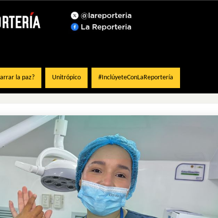
rrar la paz?
Unitrópico
#InclúyeteConLaReportería