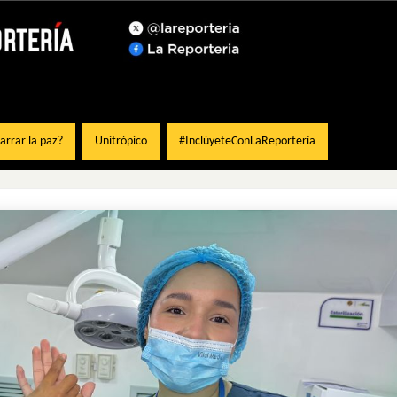
rrar la paz?
Unitrópico
#InclúyeteConLaReportería