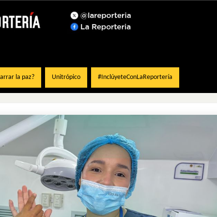
rrar la paz?
Unitrópico
#InclúyeteConLaReportería