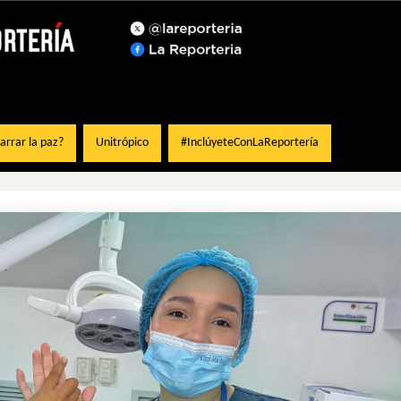
rrar la paz?
Unitrópico
#InclúyeteConLaReportería