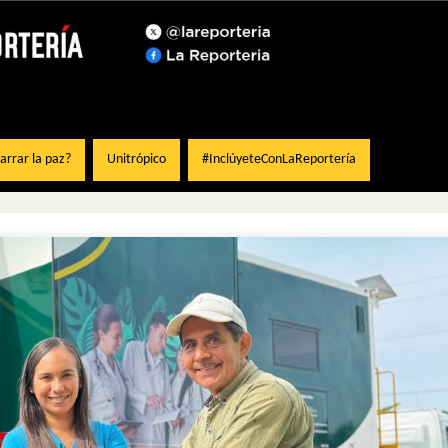
rrar la paz?
Unitrópico
#InclúyeteConLaReportería