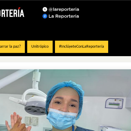
rrar la paz?
Unitrópico
#InclúyeteConLaReportería