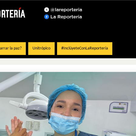
rrar la paz?
Unitrópico
#InclúyeteConLaReportería