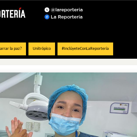
rrar la paz?
Unitrópico
#InclúyeteConLaReportería