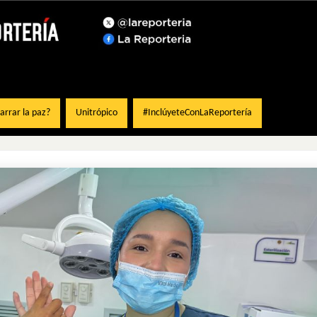
rrar la paz?
Unitrópico
#InclúyeteConLaReportería