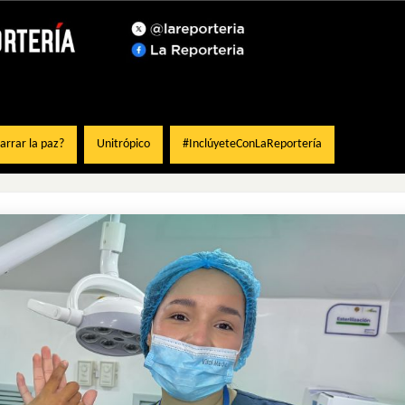
rrar la paz?
Unitrópico
#InclúyeteConLaReportería