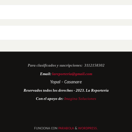
Para clasificados y suscripciones:
3112158302
Email:
lareporteria@gmail.com
Yopal - Casanare
Reservados todos los derechos - 2023. La Reportería
Con el apoyo de:
Imagina Soluciones
FUNCIONA CON
PARABOLA
&
WORDPRESS.