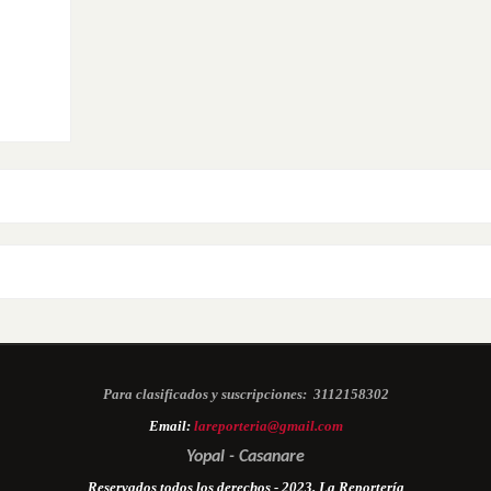
Para clasificados y suscripciones:
3112158302
Email:
lareporteria@gmail.com
Yopal - Casanare
Reservados todos los derechos - 2023. La Reportería