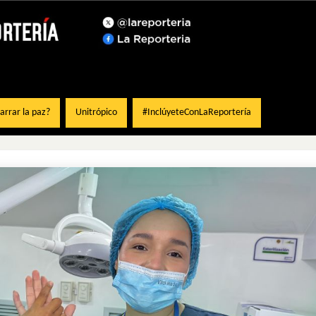
rrar la paz?
Unitrópico
#InclúyeteConLaReportería