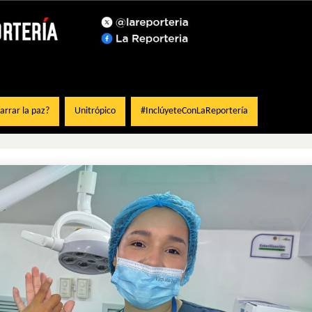
rrar la paz?
Unitrópico
#InclúyeteConLaReportería