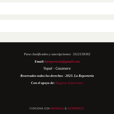
Para clasificados y suscripciones:
3112158302
Email:
lareporteria@gmail.com
Yopal - Casanare
Reservados todos los derechos - 2023. La Reportería
Con el apoyo de:
Imagina Soluciones
FUNCIONA CON
PARABOLA
&
WORDPRESS.