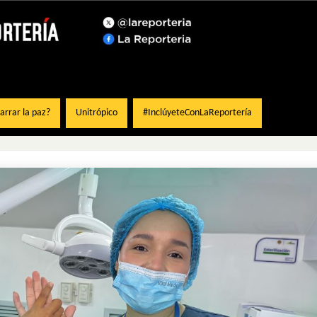
rrar la paz?
Unitrópico
#InclúyeteConLaReportería