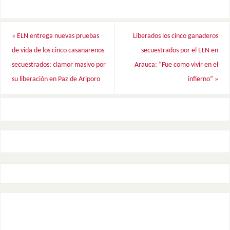
«
ELN entrega nuevas pruebas
Liberados los cinco ganaderos
de vida de los cinco casanareños
secuestrados por el ELN en
secuestrados; clamor masivo por
Arauca: “Fue como vivir en el
su liberación en Paz de Ariporo
infierno”
»