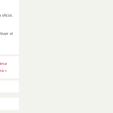
oficial,
ibuye al
arca
era
»