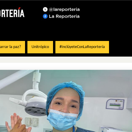
rrar la paz?
Unitrópico
#InclúyeteConLaReportería