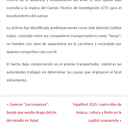
control de la sustancia y estabilización del área. El sitio quedó bajo
custodia a la espera del Cuerpo Técnico de Investigación (CTI) para el
levantamiento del cuerpo.
La víctima fue identificada preliminarmente como José Antonio Cubillos
López, conocido entre sus compañeros transportadores como “Serpa”,
un hombre con años de experiencia en la carretera y recordado por
quienes compartían ruta con él.
El hecho deja consternación en el gremio transportador, mientras las
autoridades trabajan en determinar las causas que originaron el fatal
volcamiento.
«
Cayeron “Los Invasores”:
YopalFest 2025: cuatro días de
banda que vendía droga detrás
música, cultura y fiesta en la
del estadio en Yopal
capital casanareña
»