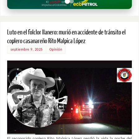
Luto en el folclor llanero: murió en accidente de tránsito el
coplero casanareño Rito Malpica López
septiembre 9, 2025
Opinión
El reconocido coplero Rito Malpica López perdió la vida la noche del