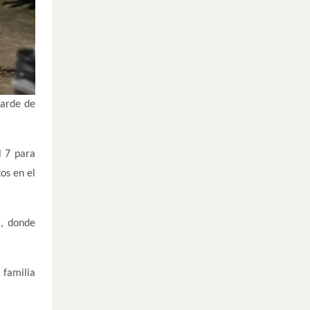
tarde de
l 7 para
os en el
a, donde
 familia