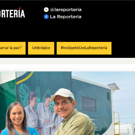
rrar la paz?
Unitrópico
#InclúyeteConLaReportería