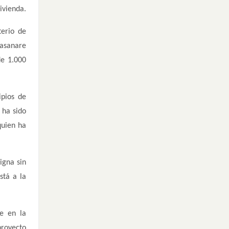
ivienda.
terio de
Casanare
de 1.000
ipios de
 ha sido
quien ha
igna sin
stá a la
te en la
proyecto