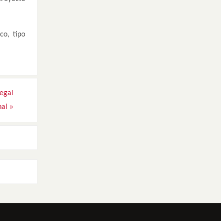
co, tipo
legal
nal
»