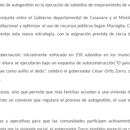
te de autogestión en la ejecución de subsidios de mejoramiento de v
conjunta entre el Gobierno departamental de Casanare y el Minis
 habitacional y optimizar el uso de recursos públicos.Según Marsiglia, 
ntar esta nueva estrategia, con la asignación prevista de cerca 
bernación, inicialmente enfocado en 250 subsidios en los munic
e ahora se ejecutarán bajo un esquema de autoconstrucción.“El país
cae como anillo al dedo”, celebró el gobernador César Ortiz Zorro, 
.
cesos, sino que permite que más familias accedan a una vivienda d
 listo un convenio que regulará el proceso de autogestión, el cual e
cas y operativas para que las comunidades participen activamen
ta por la vivienda social, el gobernador Zorro también anunció un 