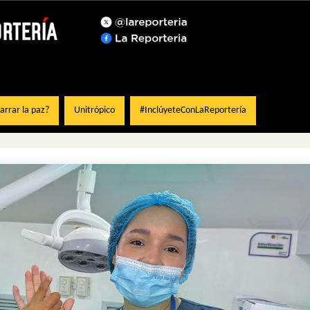
rrar la paz?
Unitrópico
#InclúyeteConLaReportería