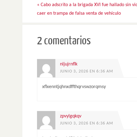
«
Cabo adscrito a la brigada XVI fue hallado sin vi
caer en trampa de falsa venta de vehículo
2 comentarios
nljujrnflk
JUNIO 3, 2026 EN 6:36 AM
xflxenntjqhnxdffthqrvswzorqmsy
zpvylgqkqv
JUNIO 3, 2026 EN 6:36 AM