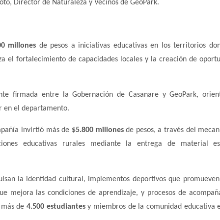
Soto, Director de Naturaleza y Vecinos de GeoPark.
00 millones
de pesos a iniciativas educativas en los territorios do
iza el fortalecimiento de capacidades locales y la creación de oport
mente firmada entre la Gobernación de Casanare y GeoPark, orie
ar en el departamento.
mpañía invirtió más de
$5.800 millones
de pesos, a través del meca
ciones educativas rurales mediante la entrega de material es
ulsan la identidad cultural, implementos deportivos que promueven
 que mejora las condiciones de aprendizaje, y procesos de acompa
a más de
4.500 estudiantes
y miembros de la comunidad educativa 