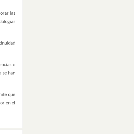
orar las
dologías
inuidad
encias e
a se han
mite que
or en el