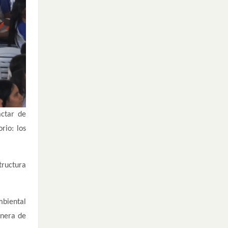
actar de
rio: los
tructura
mbiental
anera de