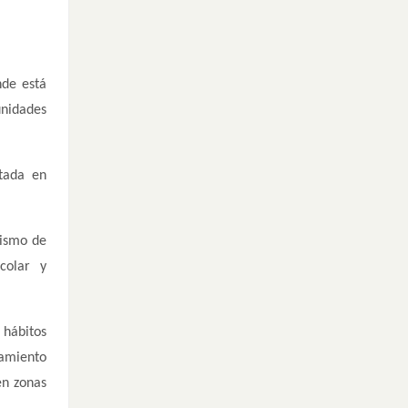
nde está
unidades
ntada en
nismo de
colar y
 hábitos
ñamiento
en zonas