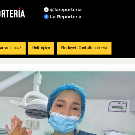
rrar la paz?
Unitrópico
#InclúyeteConLaReportería