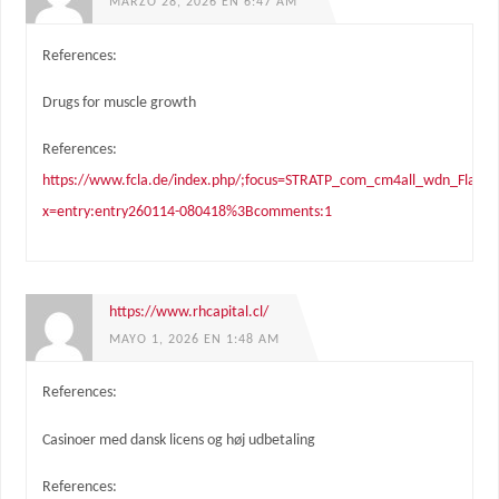
MARZO 28, 2026 EN 6:47 AM
References:
Drugs for muscle growth
References:
https://www.fcla.de/index.php/;focus=STRATP_com_cm4all_wdn_Fla
x=entry:entry260114-080418%3Bcomments:1
https://www.rhcapital.cl/
MAYO 1, 2026 EN 1:48 AM
References:
Casinoer med dansk licens og høj udbetaling
References: