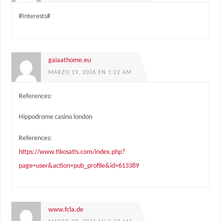
#Interests#
gaiaathome.eu
MARZO 19, 2026 EN 1:22 AM
References:
Hippodrome casino london
References:
https://www.tikosatis.com/index.php?
page=user&action=pub_profile&id=613389
www.fcla.de