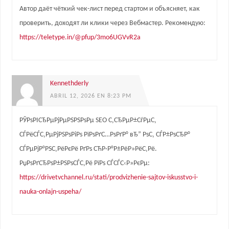
Автор даёт чёткий чек-лист перед стартом и объясняет, как
проверить, доходят ли клики через Вебмастер. Рекомендую:
https://teletype.in/@pfup/3mo6UGVvR2a
Kennethderly
ABRIL 12, 2026 EN 8:23 PM
РЎРѕРІСЂРµРјРµРЅРЅРѕРµ SEO С‚СЂРµР±СѓРµС‚
СЃРёСЃС‚РµРјРЅРѕРіРѕ РїРѕРґС…РѕРґР° вЂ” РѕС‚ СЃР±РѕСЂР°
СЃРµРјР°РЅС‚РёРєРё РґРѕ СЋР·Р°Р±РёР»РёС‚Рё.
РџРѕРґСЂРѕР±РЅРѕСЃС‚Рё РїРѕ СЃСЃС‹Р»РєРµ:
https://drivetvchannel.ru/stati/prodvizhenie-sajtov-iskusstvo-i-
nauka-onlajn-uspeha/