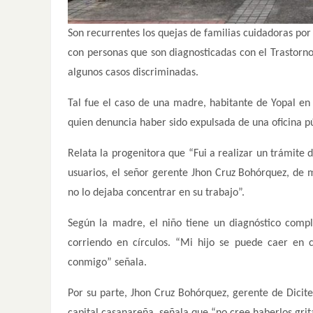
Son recurrentes los quejas de familias cuidadoras por
con personas que son diagnosticadas con el Trastorno
algunos casos discriminadas.
Tal fue el caso de una madre, habitante de Yopal en
quien denuncia haber sido expulsada de una oficina púb
Relata la progenitora que “Fui a realizar un trámite 
usuarios, el señor gerente Jhon Cruz Bohórquez, de m
no lo dejaba concentrar en su trabajo”.
Según la madre, el niño tiene un diagnóstico comp
corriendo en círculos. “Mi hijo se puede caer en 
conmigo” señala.
Por su parte, Jhon Cruz Bohórquez, gerente de Dicit
capital casanareña, señala que “no cree haberlos grita