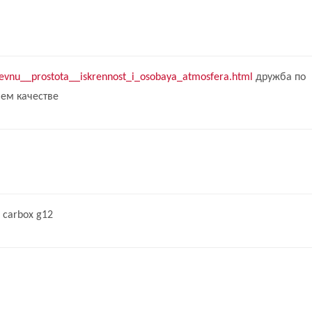
derevnu__prostota__iskrennost_i_osobaya_atmosfera.html
дружба по
шем качестве
0 carbox g12