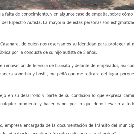
 la falta de conocimiento, y en algunos caso de empatía, sobre cómo 
 del Espectro Autista. La mayoría de estas personas son estigmatiza
 Casanare, de quien nos reservamos su identidad para proteger al 
lica por la conducta de su hijo autista de 3 años.
de renovación de licencia de tránsito y delante de empleados, así co
anera soberbia y hostil, me pidió que me retirara del lugar porque
lejo en su desarrollo y parte de su condición lo que expresa cam
cualquier momento y hacer daño, por lo que debo llevarlo a tod
ec, empresa encargada de la documentación de tránsito del municip
do, ni haberlos expulsado. Yo solo pedí conservar el orden”.