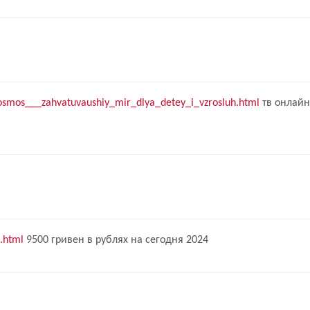
_kosmos___zahvatuvaushiy_mir_dlya_detey_i_vzrosluh.html
тв онлайн
.html
9500 гривен в рублях на сегодня 2024