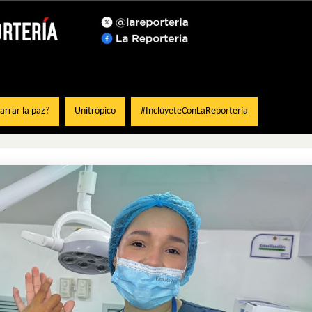
rrar la paz?
Unitrópico
#InclúyeteConLaReportería