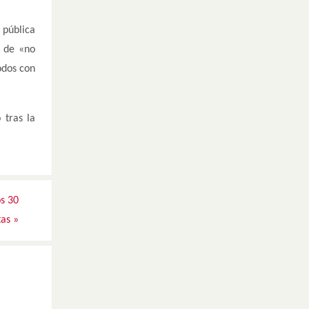
 pública
a de «no
odos con
 tras la
os 30
tas
»