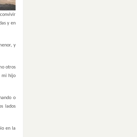
convivir
das y en
menor, y
mo otros
 mi hijo
inando o
os lados
io en la