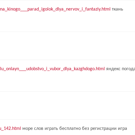
_na_kinogo___parad_igolok_dlya_nervov_i_fantaziy.html
ткань
ialu_onlayn___udobstvo_i_vubor_dlya_kazghdogo.html
яндекс погод
mu_142.html
море слов играть бесплатно без регистрации игра