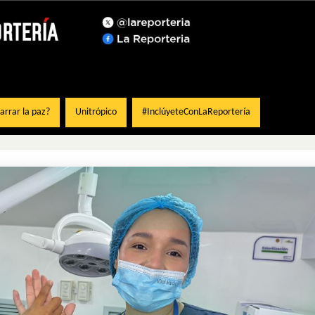
rrar la paz?
Unitrópico
#InclúyeteConLaReportería