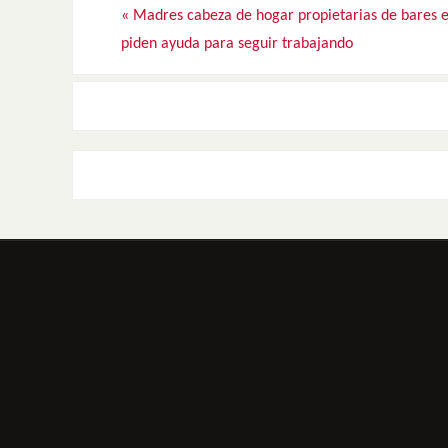
«
Madres cabeza de hogar propietarias de bares e
piden ayuda para seguir trabajando