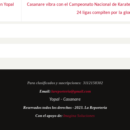
n Yopal
Casanare vibra con el Campeonato Nacional de Karate
24 ligas compiten por la glo
Para clasificados y suscripciones:
3112158302
Email:
lareporteria@gmail.com
Yopal - Casanare
Reservados todos los derechos - 2023. La Reportería
Con el apoyo de:
Imagina Soluciones