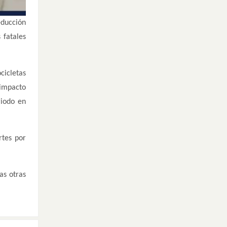
educción
 fatales
cicletas
 impacto
riodo en
rtes por
as otras