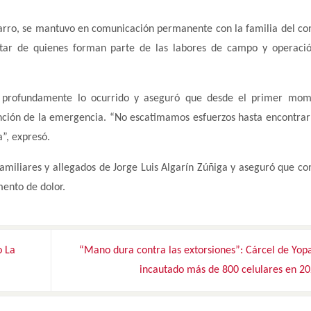
arro, se mantuvo en comunicación permanente con la familia del con
estar de quienes forman parte de las labores de campo y operaci
tó profundamente lo ocurrido y aseguró que desde el primer mom
ención de la emergencia. “No escatimamos esfuerzos hasta encontrar
a”, expresó.
familiares y allegados de Jorge Luis Algarín Zúñiga y aseguró que co
ento de dolor.
o La
“Mano dura contra las extorsiones”: Cárcel de Yop
incautado más de 800 celulares en 2