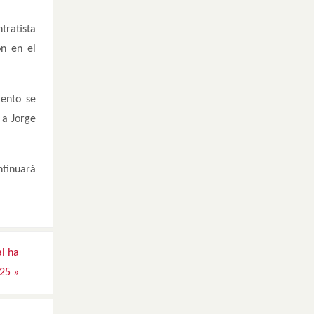
tratista
ón en el
ento se
 a Jorge
ntinuará
al ha
025
»