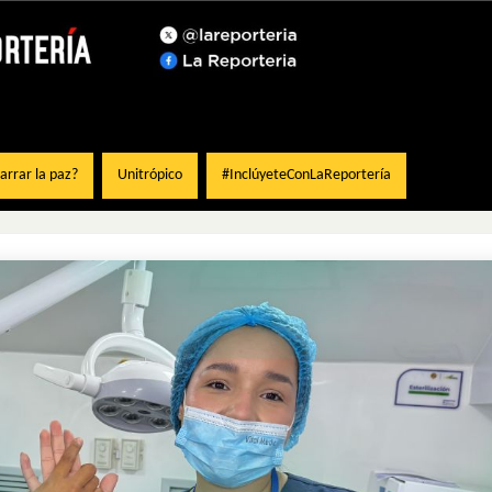
rrar la paz?
Unitrópico
#InclúyeteConLaReportería