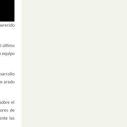
parecido
l último
n equipo
sarrollo
de arado
sobre el
bores de
ente las