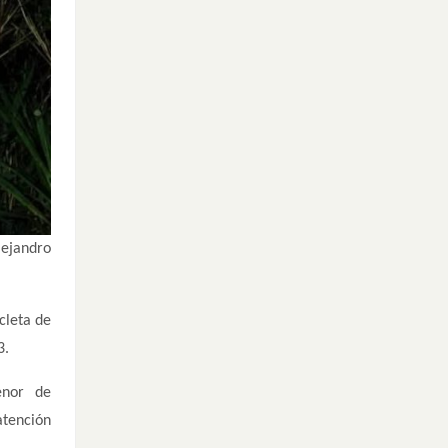
lejandro
cleta de
3.
enor de
atención