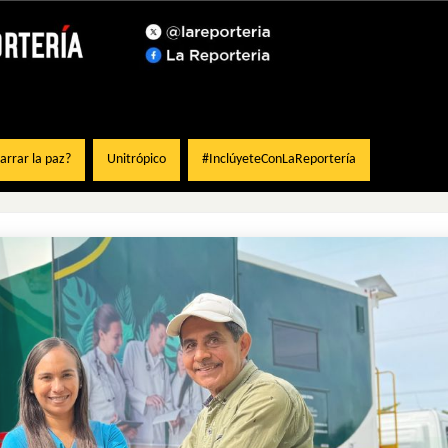
rrar la paz?
Unitrópico
#InclúyeteConLaReportería