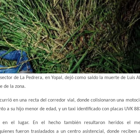
l sector de La Pedrera, en Yopal, dejó como saldo la muerte de Luis A
e de la zona.
currió en una recta del corredor vial, donde colisionaron una motoci
nto a su hijo menor de edad, y un taxi identificado con placas UVK 88
ió en el lugar. En el hecho también resultaron heridos el m
uienes fueron trasladados a un centro asistencial, donde reciben 