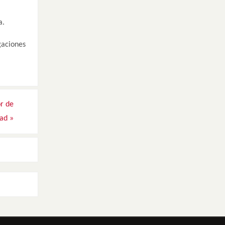
a.
gaciones
or de
dad
»