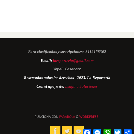
Para clasificados y suscripciones:
3112158302
Email:
lareporteria@gmail.com
Yopal - Casanare
Reservados todos los derechos - 2023. La Reportería
Con el apoyo de:
Imagina Soluciones
FUNCIONA CON
PARABOLA
&
WORDPRESS.
Facebook
Messenger
WhatsApp
Twitter
C