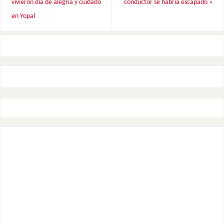
vivieron día de alegría y cuidado
conductor se habría escapado
»
en Yopal