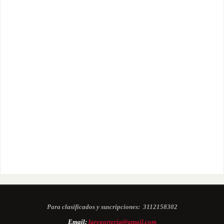
Para clasificados y suscripciones:
3112158302
Email:
lareporteria@gmail.com