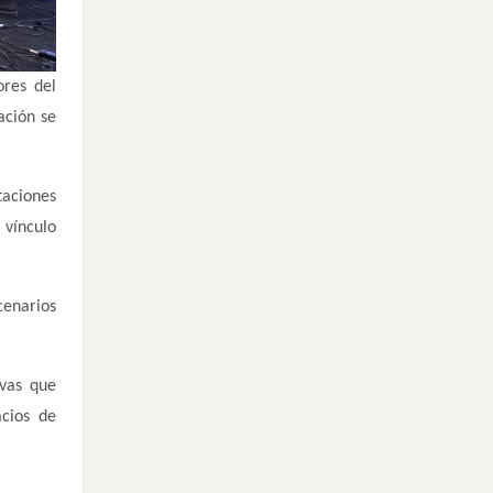
ores del
ación se
taciones
 vínculo
cenarios
ivas que
acios de