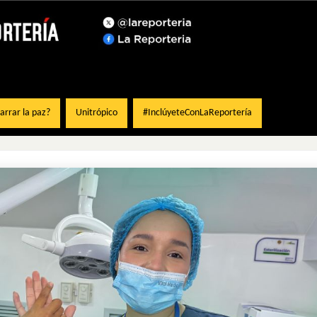
rrar la paz?
Unitrópico
#InclúyeteConLaReportería