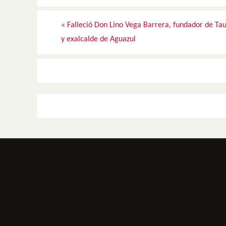
«
Falleció Don Lino Vega Barrera, fundador de T
y exalcalde de Aguazul