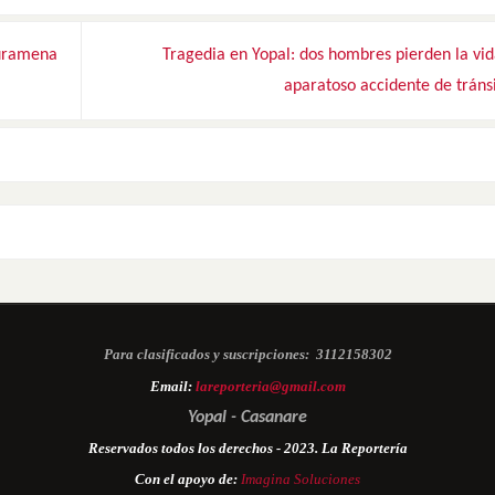
auramena
Tragedia en Yopal: dos hombres pierden la vi
aparatoso accidente de tráns
Para clasificados y suscripciones:
3112158302
Email:
lareporteria@gmail.com
Yopal - Casanare
Reservados todos los derechos - 2023. La Reportería
Con el apoyo de:
Imagina Soluciones