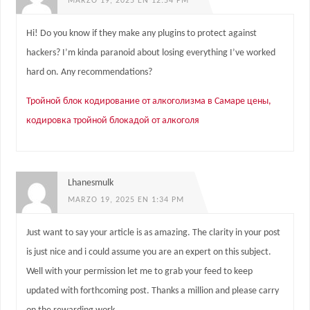
MARZO 19, 2025 EN 12:54 PM
Hi! Do you know if they make any plugins to protect against
hackers? I’m kinda paranoid about losing everything I’ve worked
hard on. Any recommendations?
Тройной блок кодирование от алкоголизма в Самаре цены,
кодировка тройной блокадой от алкоголя
Lhanesmulk
MARZO 19, 2025 EN 1:34 PM
Just want to say your article is as amazing. The clarity in your post
is just nice and i could assume you are an expert on this subject.
Well with your permission let me to grab your feed to keep
updated with forthcoming post. Thanks a million and please carry