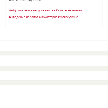
on the rewarding work.
Амбулаторный вывод из запоя в Самаре анонимно,
выведение из запоя амбулаторно круглосуточно