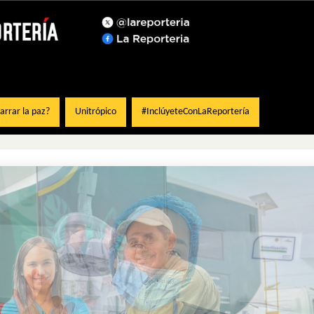
rrar la paz?
Unitrópico
#InclúyeteConLaReportería