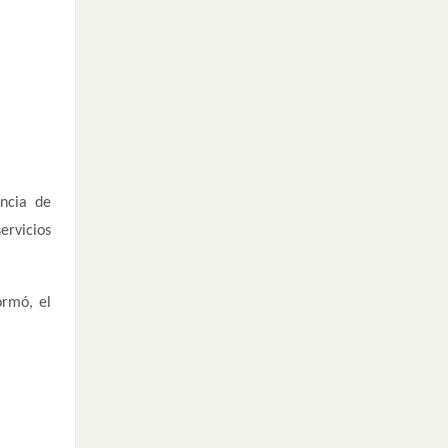
encia de
ervicios
ormó, el