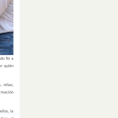
do fin a
er quién
, niñas,
ormación
llos, la