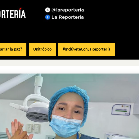
rrar la paz?
Unitrópico
#InclúyeteConLaReportería