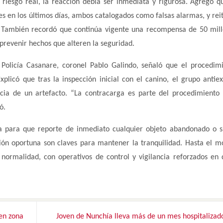
riesgo real, la reacción debía ser inmediata y rigurosa. Agregó q
s en los últimos días, ambos catalogados como falsas alarmas, y rei
s. También recordó que continúa vigente una recompensa de 50 mil
prevenir hechos que alteren la seguridad.
olicía Casanare, coronel Pablo Galindo, señaló que el procedim
xplicó que tras la inspección inicial con el canino, el grupo antiex
encia de un artefacto. “La contracarga es parte del procedimiento
ó.
ía para que reporte de inmediato cualquier objeto abandonado o s
ción oportuna son claves para mantener la tranquilidad. Hasta el 
ormalidad, con operativos de control y vigilancia reforzados en d
en zona
Joven de Nunchía lleva más de un mes hospitalizad