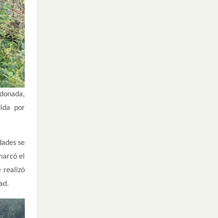
ndonada,
dida por
dades se
marcó el
 realizó
ad.