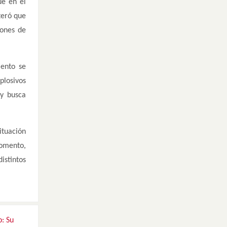
ue en el
teró que
lones de
iento se
plosivos
 y busca
ituación
momento,
istintos
o: Su