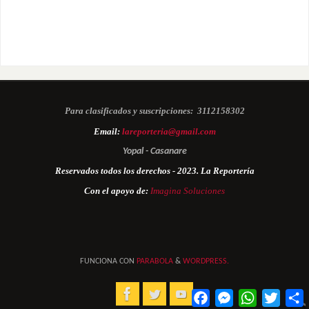
Para clasificados y suscripciones:
3112158302
Email:
lareporteria@gmail.com
Yopal - Casanare
Reservados todos los derechos - 2023. La Reportería
Con el apoyo de:
Imagina Soluciones
FUNCIONA CON
PARABOLA
&
WORDPRESS.
Facebook
Messenger
WhatsApp
Twitter
C