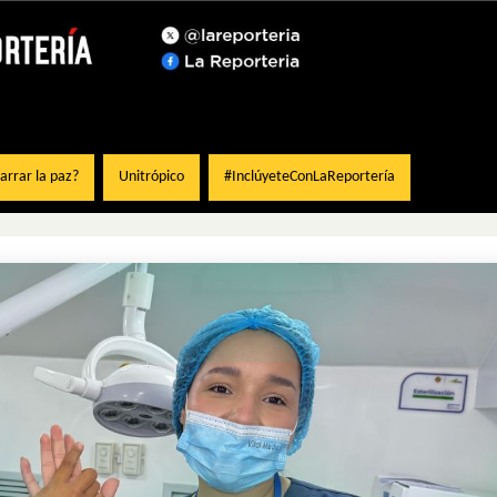
rrar la paz?
Unitrópico
#InclúyeteConLaReportería