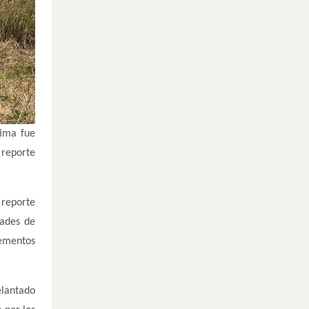
tima fue
reporte
 reporte
dades de
lementos
elantado