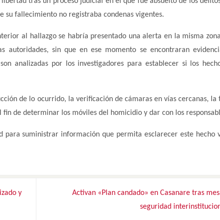
bertad tras un proceso judicial en el que fue absuelto de los delitos
e su fallecimiento no registraba condenas vigentes.
erior al hallazgo se habría presentado una alerta en la misma zona
las autoridades, sin que en ese momento se encontraran evidenci
son analizadas por los investigadores para establecer si los hech
rucción de lo ocurrido, la verificación de cámaras en vías cercanas, l
el fin de determinar los móviles del homicidio y dar con los responsabl
d para suministrar información que permita esclarecer este hecho v
izado y
Activan «Plan candado» en Casanare tras mes
seguridad interinstitucio