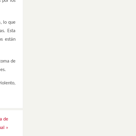
 por los
, lo que
as. Esta
os están
a toma de
es.
iolento,
a de
nal
»