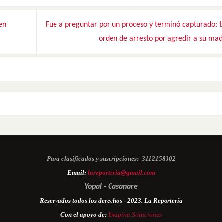
en
Fue a preguntar por un proceso y terminó capturado: 
orden de arresto por agredir a su ma
Para clasificados y suscripciones:
3112158302
Email:
lareporteria@gmail.com
Yopal - Casanare
Reservados todos los derechos - 2023. La Reportería
Con el apoyo de:
Imagina Soluciones