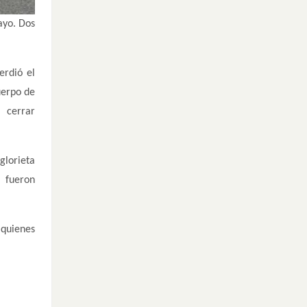
ayo. Dos
erdió el
uerpo de
 cerrar
glorieta
s fueron
 quienes