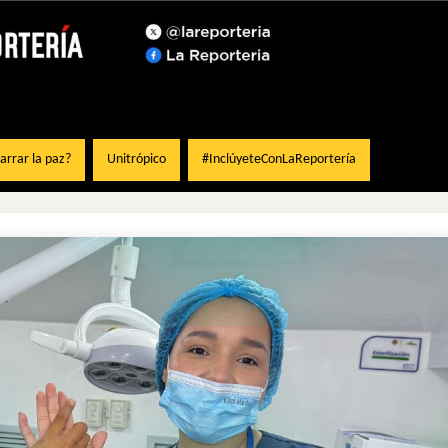
rrar la paz?
Unitrópico
#InclúyeteConLaReportería