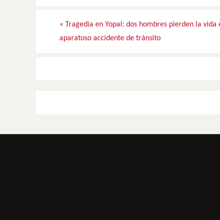
«
Tragedia en Yopal: dos hombres pierden la vida 
aparatoso accidente de tránsito