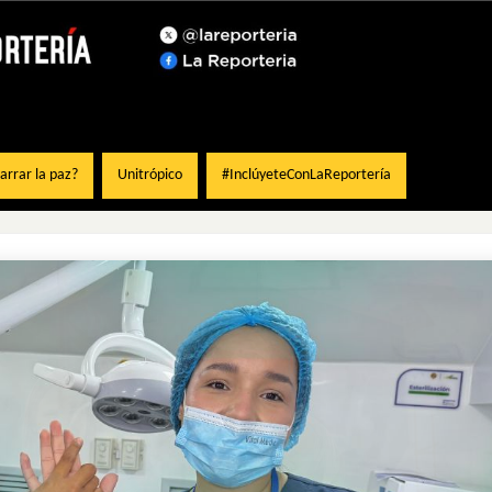
rrar la paz?
Unitrópico
#InclúyeteConLaReportería