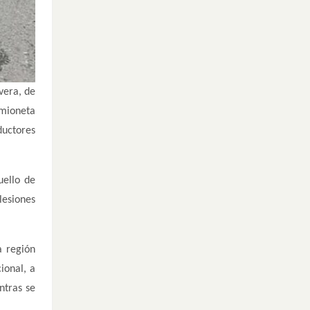
vera, de
amioneta
ductores
uello de
lesiones
a región
ional, a
ntras se