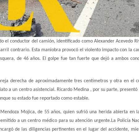
ndo el conductor del camión, identificado como Alexander Acevedo Ri
 carril contrario. Esta maniobra provocó el violento impacto con la c
uera, de 46 años. El golpe fue tan fuerte que dejó a ambos con
oreja derecha de aproximadamente tres centímetros y otra en el c
ato a un centro asistencial. Ricardo Medina , por su parte, presentó 
aunque su estado fue reportado como estable.
endoza Mojica, de 55 años, quien sufrió una herida abierta en l
 remitido a un centro médico para su atención urgente.La Policía Nac
ncargó de las diligencias pertinentes en el lugar del accidente, mie