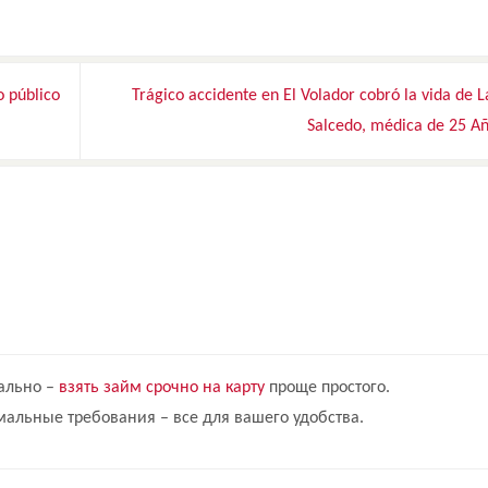
o público
Trágico accidente en El Volador cobró la vida de 
Salcedo, médica de 25 A
ально –
взять займ срочно на карту
проще простого.
альные требования – все для вашего удобства.