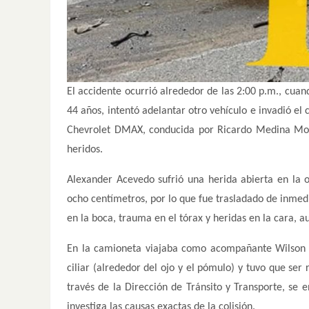
El accidente ocurrió alrededor de las 2:00 p.m., cua
44 años, intentó adelantar otro vehículo e invadió el
Chevrolet DMAX, conducida por Ricardo Medina Mosq
heridos.
Alexander Acevedo sufrió una herida abierta en la 
ocho centímetros, por lo que fue trasladado de inmedi
en la boca, trauma en el tórax y heridas en la cara, 
En la camioneta viajaba como acompañante Wilson M
ciliar (alrededor del ojo y el pómulo) y tuvo que ser
través de la Dirección de Tránsito y Transporte, se e
investiga las causas exactas de la colisión.