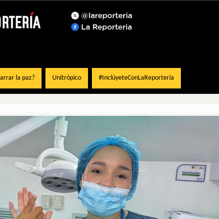
rrar la paz?
Unitrópico
#InclúyeteConLaReportería