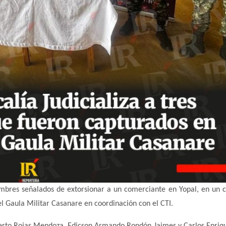
hombres señalados de extorsionar a un comerciante en Yopal, en un 
el Gaula Militar Casanare en coordinación con el CTI.
berto Rojas Mendoza, Edicson Armando Rondón Jaimes y Carlos Enri