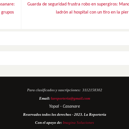
asanare:
Guarda de seguridad frustra robo en supergiros: Mand
e grupos
ladrón al hospital con un tiro en la pie
Para clasificados y suscripciones:
3112158302
Email:
lareporteria@gmail.com
Yopal - Casanare
Reservados todos los derechos - 2023. La Reportería
Con el apoyo de:
Imagina Soluciones