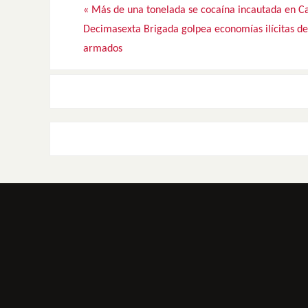
«
Más de una tonelada se cocaína incautada en C
Decimasexta Brigada golpea economías ilícitas d
armados