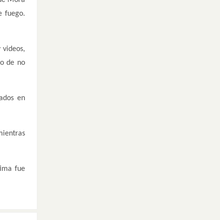
e fuego.
 videos,
io de no
cados en
mientras
tima fue