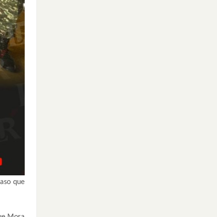
caso que
que Mora