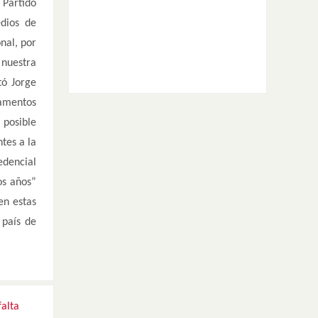
 Partido
edios de
nal, por
 nuestra
tó Jorge
tamentos
 posible
tes a la
edencial
os años”
en estas
 país de
falta