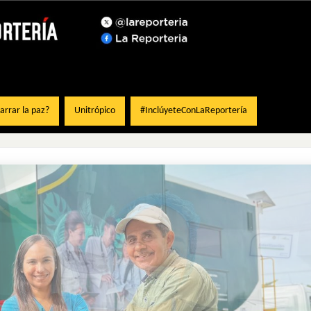
rrar la paz?
Unitrópico
#InclúyeteConLaReportería