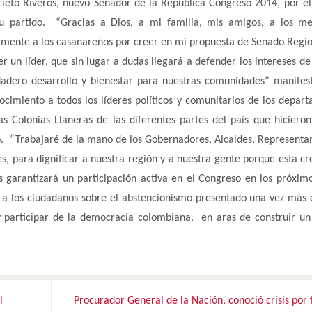
ieto Riveros, nuevo Senador de la República Congreso 2014, por el
su partido. “Gracias a Dios, a mi familia, mis amigos, a los m
almente a los casanareños por creer en mi propuesta de Senado Regio
r un líder, que sin lugar a dudas llegará a defender los intereses de
dadero desarrollo y bienestar para nuestras comunidades” manifes
nocimiento a todos los líderes políticos y comunitarios de los depar
 Colonias Llaneras de las diferentes partes del país que hicieron
o. “Trabajaré de la mano de los Gobernadores, Alcaldes, Representan
s, para dignificar a nuestra región y a nuestra gente porque esta cr
s garantizará un participación activa en el Congreso en los próxim
o a los ciudadanos sobre el abstencionismo presentado una vez más 
y participar de la democracia colombiana, en aras de construir un
l
Procurador General de la Nación, conoció crisis por 