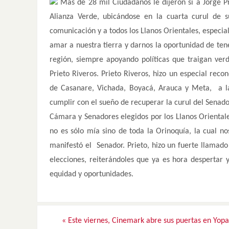
Más de 28 mil Ciudadanos le dijeron sí a Jorge Pr
Alianza Verde, ubicándose en la cuarta curul de 
comunicación y a todos los Llanos Orientales, especi
amar a nuestra tierra y darnos la oportunidad de tene
región, siempre apoyando políticas que traigan ver
Prieto Riveros. Prieto Riveros, hizo un especial reco
de Casanare, Vichada, Boyacá, Arauca y Meta, a las
cumplir con el sueño de recuperar la curul del Senad
Cámara y Senadores elegidos por los Llanos Orientale
no es sólo mía sino de toda la Orinoquía, la cual no
manifestó el Senador. Prieto, hizo un fuerte llamad
elecciones, reiterándoles que ya es hora despertar 
equidad y oportunidades.
«
Este viernes, Cinemark abre sus puertas en Yopa