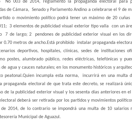
o No 003 de 2014, reglamentó la propaganda electoral para pa
ndas de Cámara, Senado y Parlamento Andino a celebrarse el 9 de m
artido o movimiento político podrá tener un máximo de 20 cuñas 
11; 3 elementos de publicidad visual exterior tipo valla con un ár
 7 de largo; 2 pendones de publicidad exterior visual en los dir
por 0.70 metros de ancho.Está prohibido instalar propaganda elector
arios deportivos, hospitales, clínicas, sedes de instituciones ofi
mo postes, alumbrado público, redes eléctricas, telefónicas y pue
s de agua y cauces naturales; en los monumento históricos y arquitec
sito peatonal.Quien incumpla esta norma, incurrirá en una multa 
a propaganda electoral de que trata este decreto, se realizará ún
 de la publicidad exterior visual y los sesenta días anteriores en el
ctoral deberá ser retirada por los partidos y movimientos político
zo de 2014, de lo contrario se impondrá una multa de 10 salarios
 tesorería Municipal de Aguazul.