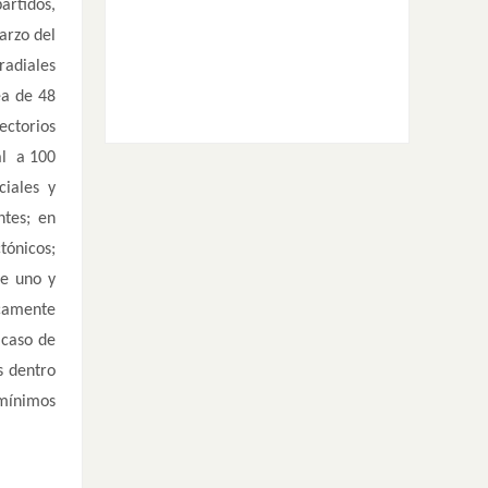
rtidos,
arzo del
radiales
ea de 48
ectorios
al a 100
ciales y
ntes; en
tónicos;
de uno y
icamente
 caso de
s dentro
 mínimos