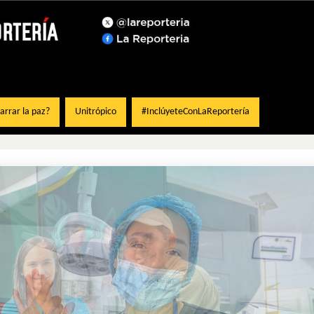
rrar la paz?
Unitrópico
#InclúyeteConLaReportería