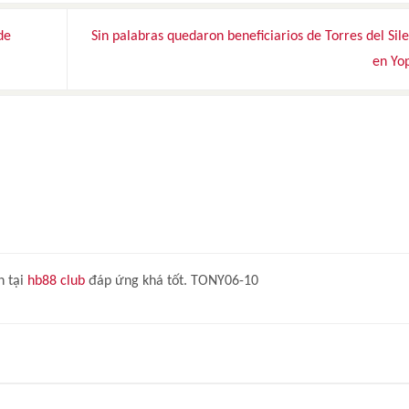
de
Sin palabras quedaron beneficiarios de Torres del Sil
en Yo
n tại
hb88 club
đáp ứng khá tốt. TONY06-10