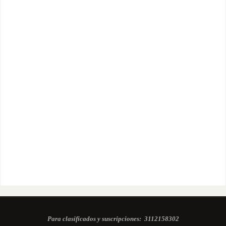
Para clasificados y suscripciones:
3112158302