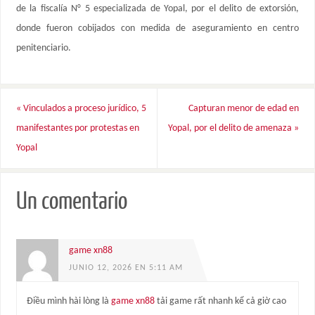
de la fiscalía N° 5 especializada de Yopal, por el delito de extorsión,
donde fueron cobijados con medida de aseguramiento en centro
penitenciario.
«
Vinculados a proceso jurídico, 5
Capturan menor de edad en
manifestantes por protestas en
Yopal, por el delito de amenaza
»
Yopal
Un comentario
game xn88
JUNIO 12, 2026 EN 5:11 AM
Điều mình hài lòng là
game xn88
tải game rất nhanh kể cả giờ cao