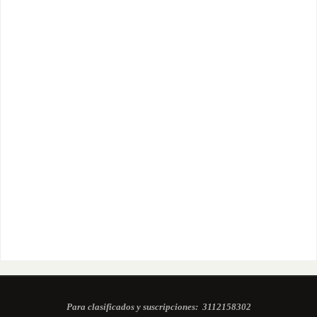
Para clasificados y suscripciones:
3112158302