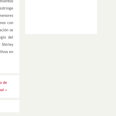
imientos
estringe
 menores
rnos con
ación se
egio del
 Shirley
tivos en
o de
pal
»