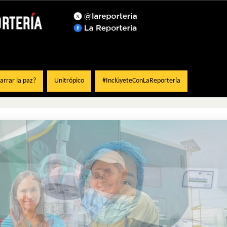
rrar la paz?
Unitrópico
#InclúyeteConLaReportería