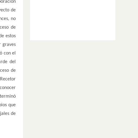
poración
yecto de
nces, no
oceso de
de estos
r graves
ó con el
arde del
oceso de
 Recetor
 conocer
eterminó
pios que
jales de