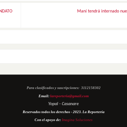
ANDATO
Maní tendrá internado nu
Para clasificados y suscripciones:
3112158302
Email:
lareporteria@gmail.com
Yopal - Casanare
Reservados todos los derechos - 2023. La Reportería
Con el apoyo de:
Imagina Soluciones