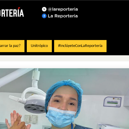
rrar la paz?
Unitrópico
#InclúyeteConLaReportería