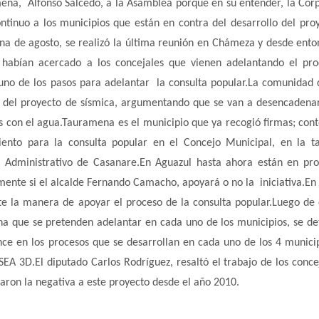
ena, Alfonso Salcedo, a la Asamblea porque en su entender, la Cor
inuo a los municipios que están en contra del desarrollo del pro
a de agosto, se realizó la última reunión en Chámeza y desde ento
 habían acercado a los concejales que vienen adelantando el pr
 uno de los pasos para adelantar la consulta popular.La comunidad 
ón del proyecto de sísmica, argumentando que se van a desencadena
 con el agua.Tauramena es el municipio que ya recogió firmas; cont
iento para la consulta popular en el Concejo Municipal, en la t
al Administrativo de Casanare.En Aguazul hasta ahora están en pr
lmente si el alcalde Fernando Camacho, apoyará o no la iniciativa.En
te la manera de apoyar el proceso de la consulta popular.Luego de
ana que se pretenden adelantar en cada uno de los municipios, se d
ce en los procesos que se desarrollan en cada uno de los 4 munici
EA 3D.El diputado Carlos Rodríguez, resaltó el trabajo de los conce
yaron la negativa a este proyecto desde el año 2010.