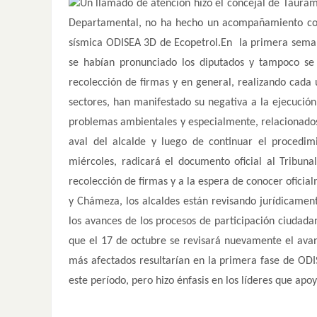
Un llamado de atención hizo el concejal de Tauram
Departamental, no ha hecho un acompañamiento cont
sísmica ODISEA 3D de Ecopetrol.En la primera seman
se habían pronunciado los diputados y tampoco se
recolección de firmas y en general, realizando cada
sectores, han manifestado su negativa a la ejecuci
problemas ambientales y especialmente, relacionados
aval del alcalde y luego de continuar el procedim
miércoles, radicará el documento oficial al Tribun
recolección de firmas y a la espera de conocer oficia
y Chámeza, los alcaldes están revisando jurídicamen
los avances de los procesos de participación ciudad
que el 17 de octubre se revisará nuevamente el avan
más afectados resultarían en la primera fase de ODIS
este período, pero hizo énfasis en los líderes que apo