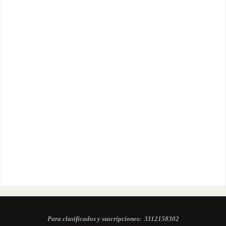
Para clasificados y suscripciones:
3112158302